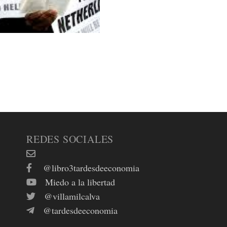
REDES SOCIALES
@libro3tardesdeeconomia
Miedo a la libertad
@villamilcalva
@tardesdeeconomia