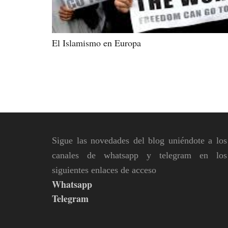
El Islamismo en Europa
Sigue las novedades del blog uniéndote a los
canales de whatsapp y telegram en los
siguientes enlaces de acceso
Whatsapp
Telegram