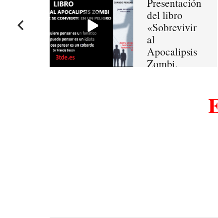
Presentación
del libro
«Sobrevivir
al
Apocalipsis
Zombi.
Cuando
pensar se
E
convierte en
un peligro»