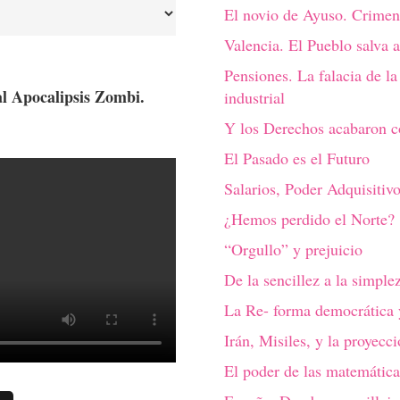
El novio de Ayuso. Crimen
Valencia. El Pueblo salva 
Pensiones. La falacia de la
al Apocalipsis Zombi.
industrial
Y los Derechos acabaron c
El Pasado es el Futuro
Salarios, Poder Adquisitiv
¿Hemos perdido el Norte?
“Orgullo” y prejuicio
De la sencillez a la simple
La Re- forma democrática y
Irán, Misiles, y la proyecci
El poder de las matemática