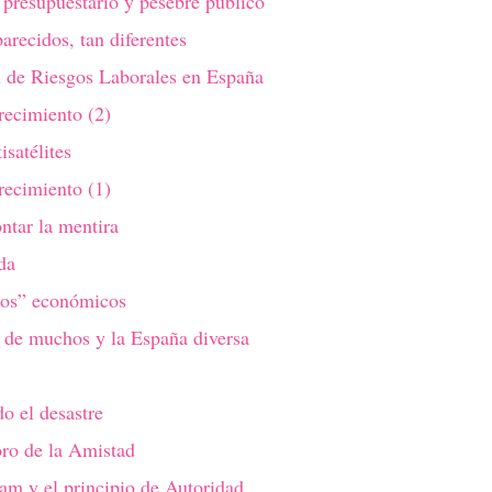
presupuestario y pesebre público
parecidos, tan diferentes
n de Riesgos Laborales en España
recimiento (2)
isatélites
recimiento (1)
tar la mentira
da
tos” económicos
 de muchos y la España diversa
o el desastre
oro de la Amistad
am y el principio de Autoridad