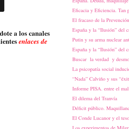
España. Deuda, maquillaje 
Eficacia y Eficiencia. Tan 
El fracaso de la Prevenció
España y la “Ilusión” del c
dote a los canales
Putin y su arma nuclear ant
uientes
enlaces de
España y la “Ilusión” del c
Buscar la verdad y desmon
La psicopatía social induci
“Nada” Calviño y sus “éxi
Informe PISA. entre el mal
El dilema del Tranvía
Déficit público. Maquilland
El Conde Lucanor y el tes
Los experimentos de Milgr