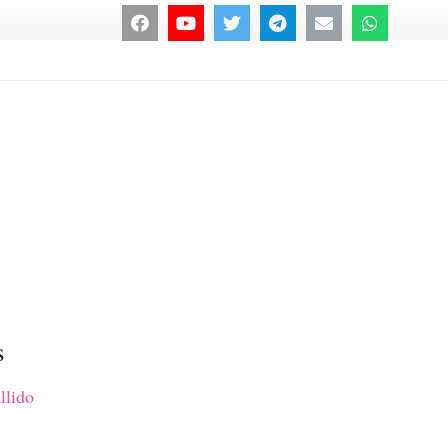
s
llido