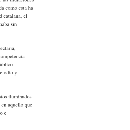
ada como esta ha
d catalana, el
maba sin
ectaria,
 competencia
público
de odio y
stos iluminados
, en aquello que
do e