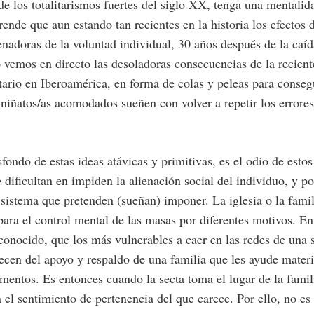
 de los totalitarismos fuertes del siglo XX, tenga una mentalid
rende que aun estando tan recientes en la historia los efectos 
ienadoras de la voluntad individual, 30 años después de la caí
 vemos en directo las desoladoras consecuencias de la recient
tario en Iberoamérica, en forma de colas y peleas para conseg
 niñatos/as acomodados sueñen con volver a repetir los errores
fondo de estas ideas atávicas y primitivas, es el odio de estos 
e dificultan en impiden la alienación social del individuo, y po
sistema que pretenden (sueñan) imponer. La iglesia o la fami
para el control mental de las masas por diferentes motivos. En
 conocido, que los más vulnerables a caer en las redes de una 
ecen del apoyo y respaldo de una familia que les ayude mater
entos. Es entonces cuando la secta toma el lugar de la famili
a el sentimiento de pertenencia del que carece. Por ello, no es