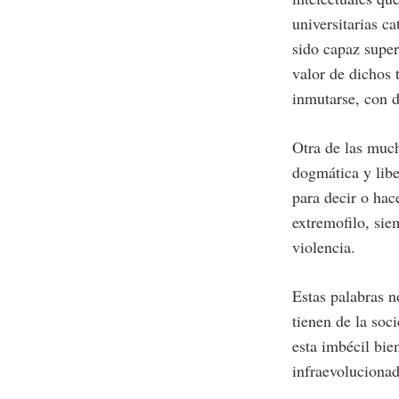
universitarias c
sido capaz super
valor de dichos 
inmutarse, con d
Otra de las much
dogmática y lib
para decir o hac
extremofilo, sie
violencia.
Estas palabras n
tienen de la soc
esta imbécil bie
infraevolucionad