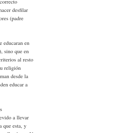
correcto
acer desfilar
ores (padre
se educaran en
, sino que en
iterios al resto
u religión
maman desde la
nden educar a
s
evido a llevar
a que esta, y