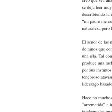
creo que sea una 
se deja leer muy
describiendo la 
“mi padre me con
naturaleza pero 
El señor de las
de niños que co
una isla. Tal co
produce una luch
por sus instinto
tenebroso atavi
liderazgo basado
Hace no muchos 
“arremetida” a i
intelectuales qu