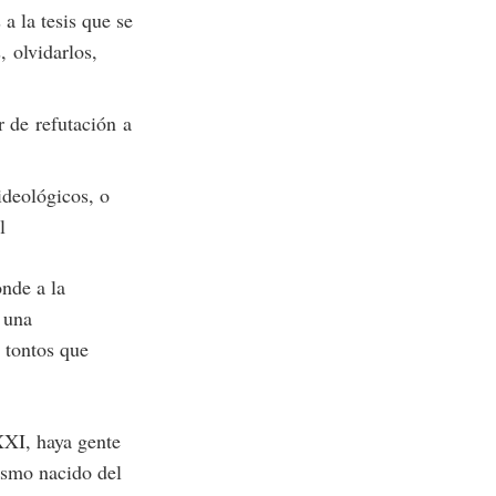
 a la tesis que se
, olvidarlos,
or de refutación a
ideológicos, o
l
nde a la
 una
 tontos que
XXI, haya gente
ismo nacido del