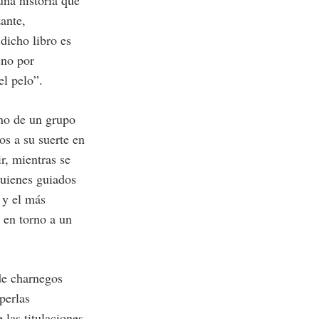
una historia que
ante,
dicho libro es
eno por
el pelo”.
no de un grupo
s a su suerte en
r, mientras se
quienes guiados
 y el más
 en torno a un
de charnegos
perlas
 las titulaciones