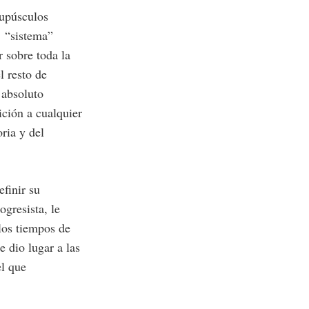
rupúsculos
l “sistema”
r sobre toda la
l resto de
 absoluto
ción a cualquier
oria y del
finir su
ogresista, le
 los tiempos de
e dio lugar a las
el que