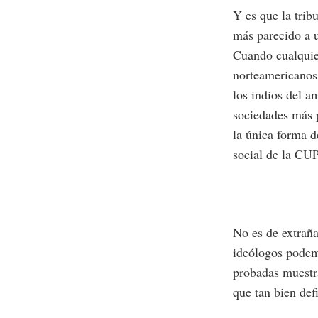
Y es que la trib
más parecido a u
Cuando cualquier
norteamericanos 
los indios del a
sociedades más p
la única forma d
social de la CU
No es de extraña
ideólogos podem
probadas muestra
que tan bien def