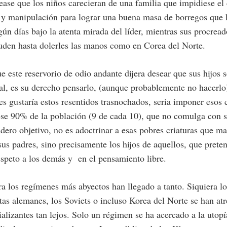
ease que los niños carecieran de una familia que impidiese el 
 y manipulación para lograr una buena masa de borregos que h
ún días bajo la atenta mirada del líder, mientras sus procread
uden hasta dolerles las manos como en Corea del Norte.
e este reservorio de odio andante dijera desear que sus hijos 
l, es su derecho pensarlo, (aunque probablemente no hacerlo)
es gustaría estos resentidos trasnochados, seria imponer esos cr
ese 90% de la población (9 de cada 10), que no comulga con s
dadero objetivo, no es adoctrinar a esas pobres criaturas que 
sus padres, sino precisamente los hijos de aquellos, que prete
respeto a los demás y en el pensamiento libre.
a los regímenes más abyectos han llegado a tanto. Siquiera lo
tas alemanes, los Soviets o incluso Korea del Norte se han atr
cializantes tan lejos. Solo un régimen se ha acercado a la utopí