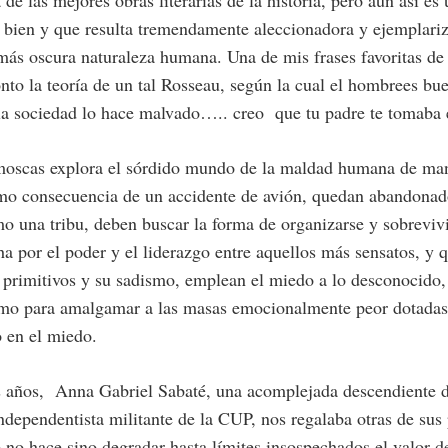
de las mejores obras literarias de la historia, pero aun así es 
 bien y que resulta tremendamente aleccionadora y ejemplariz
más oscura naturaleza humana. Una de mis frases favoritas de 
to la teoría de un tal Rosseau, según la cual el hombrees bu
la sociedad lo hace malvado….. creo que tu padre te tomaba 
 moscas explora el sórdido mundo de la maldad humana de ma
mo consecuencia de un accidente de avión, quedan abandonado
mo una tribu, deben buscar la forma de organizarse y sobrevivi
a por el poder y el liderazgo entre aquellos más sensatos, y 
s primitivos y su sadismo, emplean el miedo a lo desconocido,
smo para amalgamar a las masas emocionalmente peor dotadas
 en el miedo.
años, Anna Gabriel Sabaté, una acomplejada descendiente 
ndependentista militante de la CUP, nos regalaba otras de sus 
e no hace sino degradar hasta límites insospechados el valor de