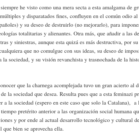
e siempre he visto como una mera secta a esta amalgama de g
 múltiples y disparatados fines, confluyen en el común odio a
pañoles) y su deseo de destruirlo (no mejorarlo), para impone
ologías totalitarias y alienantes. Otra más, que añadir a las de
stras y siniestras, aunque esta quizá es más destructiva, por su
cualquiera que no comulgue con sus ideas, su deseo de imposi
a la sociedad, y su visión revanchista y trasnochada de la hist
onocer que la charnega acomplejada tuvo un gran acierto al de
n de la sociedad que desea. Resulta pues que a esta feminazi pr
aer a la sociedad (espero en este caso que solo la Catalana), a
n tiempo pretérito anterior a las organización social humana qu
ciones y por ende al actual desarrollo tecnológico y cultural d
l que bien se aprovecha ella.