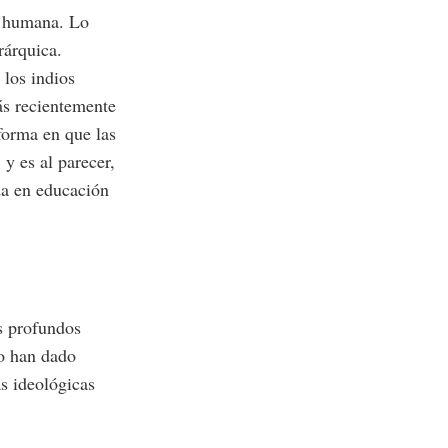
ad humana. Lo
rárquica.
 los indios
ás recientemente
 forma en que las
y es al parecer,
da en educación
os profundos
ño han dado
as ideológicas