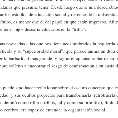
atalanas que presume tener. Desde luego que si una descerebr
ar los estudios de educación social y derecho de la universida
títulos, es menor que el del papel en que están impresos. Afir
e tener hijos desearía educarlos en la “tribu”.
as payasadas a las que nos tiene acostumbrados la izquierda s
erticida y su “superioridad moral”, que parece anima un dura
er la barbaridad más grande, y lograr el aplauso rabiar de su 
mpre solícito a encontrar el sesgo de confirmación a su ansia 
o puede sino hacer reflexionar sobre el oscuro concepto que e
iedad, y sus ocultos proyectos para transformarla (retrotraerla)
n definió como tribu o tribus, tal y como su primitivo, limita
o cerebro, era capaz de entender la organización social.