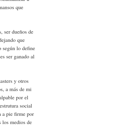
s mansos que
s, ser dueños de
 dejando que
 según lo define
 es ser ganado al
asters y otros
ios, a más de mi
ulpable por el
restrutura social
 a pie firme por
s los medios de