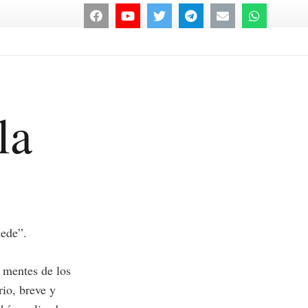
la
uede”.
s mentes de los
io, breve y