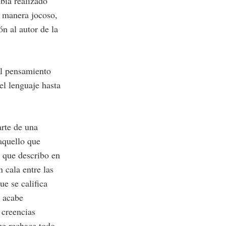
bía realizado
u manera jocoso,
ón al autor de la
el pensamiento
el lenguaje hasta
arte de una
aquello que
, que describo en
n cala entre las
ue se califica
, acabe
 creencias
ue rechace todo