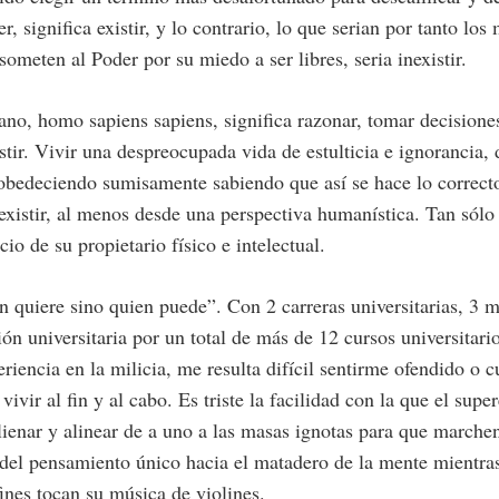
er, significa existir, y lo contrario, lo que serian por tanto lo
ometen al Poder por su miedo a ser libres, seria inexistir.
o, homo sapiens sapiens, significa razonar, tomar decisione
istir. Vivir una despreocupada vida de estulticia e ignorancia,
obedeciendo sumisamente sabiendo que así se hace lo correcto
existir, al menos desde una perspectiva humanística. Tan sólo
cio de su propietario físico e intelectual.
 quiere sino quien puede”. Con 2 carreras universitarias, 3 m
sión universitaria por un total de más de 12 cursos universitar
riencia en la milicia, me resulta difícil sentirme ofendido o c
 vivir al fin y al cabo. Es triste la facilidad con la que el supe
ienar y alinear de a uno a las masas ignotas para que marchen
 del pensamiento único hacia el matadero de la mente mientra
nes tocan su música de violines.