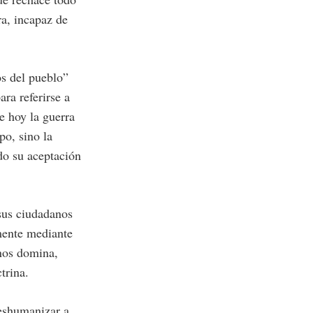
ra, incapaz de
s del pueblo”
ra referirse a
te hoy la guerra
po, sino la
do su aceptación
 sus ciudadanos
mente mediante
 nos domina,
trina.
deshumanizar a