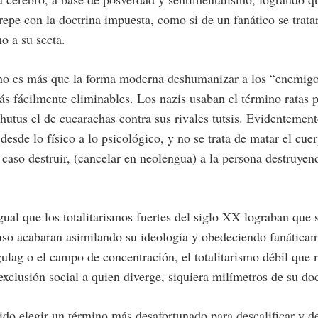
repe con la doctrina impuesta, como si de un fanático se trata
o a su secta.
 no es más que la forma moderna deshumanizar a los “enemigo
s fácilmente eliminables. Los nazis usaban el término ratas pa
s hutus el de cucarachas contra sus rivales tutsis. Evidentemen
desde lo físico a lo psicológico, y no se trata de matar el cuer
 caso destruir, (cancelar en neolengua) a la persona destruyen
gual que los totalitarismos fuertes del siglo XX lograban que
luso acabaran asimilando su ideología y obedeciendo fanática
ulag o el campo de concentración, el totalitarismo débil que
xclusión social a quien diverge, siquiera milímetros de su doc
do elegir un término más desafortunado para descalificar y 