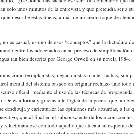
encillo, “¿De dónde has sacado ese ser? Un comentario que ha
 tan solo unos minutos de la entrevista y que pretendía ser a s
 quien escribe estas líneas, a más de un cierto toque de atenci
, no es casual, es uno de esos “conceptos” que la dictadura d
ntando entre los adocenados en su proceso de simplificación d
engua tan bien descrita por George Orwell en su novela 1984.
minos como terraplanistas, negacionistas o antes fachas, son p
ntrol mental del sistema basado en originar rechazo ante todo 
iscurso oficial, mediante el uso de las técnicas de propaganda
ro. De esta forma y gracias a la lógica de la pecera que tan bie
se desdibuja y caricaturiza las opiniones más absurdas, a las q
egativo, que al final en el subconsciente de los inconscientes
 y relacionándose con todo aquello que ataca a su esquema de
u cerebro, a base de posverdad y sentimentalismo, logrando q