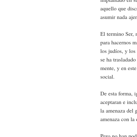
aquello que disc
asumir nada ajen
El termino Ser,
para hacernos má
los judíos, y lo
se ha trasladado 
mente, y en este
social.
De esta forma, i
aceptaran e inc
la amenaza del g
amenaza con la e
Pero no han podi