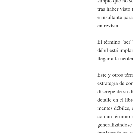
simple que no s
tras haber visto
e insultante para
entrevista.
El término “ser”
débil está impla
llegar a la neol
Este y otros tér
estrategia de co
discrepe de su d
detalle en el lib
mentes débiles, 
con un término n
generalizándose
implantado en s