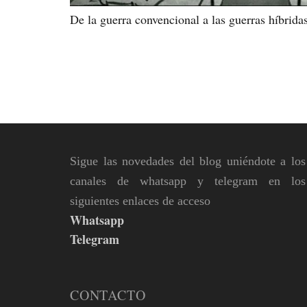
De la guerra convencional a las guerras híbrida
Sigue las novedades del blog uniéndote a los
canales de whatsapp y telegram en los
siguientes enlaces de acceso
Whatsapp
Telegram
CONTACTO