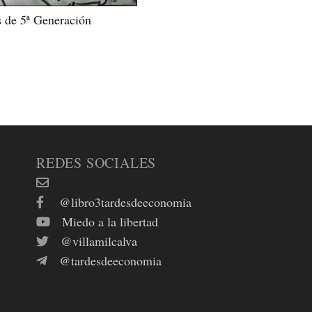
s de 5ª Generación
REDES SOCIALES
@libro3tardesdeeconomia
Miedo a la libertad
@villamilcalva
@tardesdeeconomia