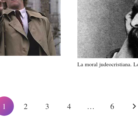
La moral judeocristiana. L
1
2
3
4
…
6