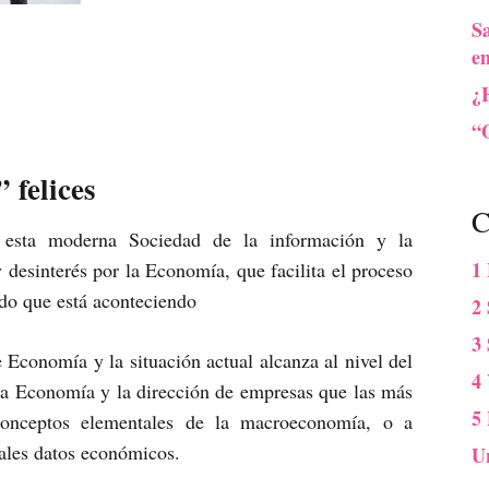
S
e
¿
“O
felices
C
e esta moderna Sociedad de la información y la
1
desinterés por la Economía, que facilita el proceso
do que está aconteciendo
2 
3
Economía y la situación actual alcanza al nivel del
4
 la Economía y la dirección de empresas que las más
5
conceptos elementales de la macroeconomía, o a
tales datos económicos.
U