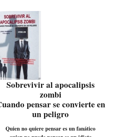
Sobrevivir al apocalipsis
zombi
uando pensar se convierte en
un peligro
Quien no quiere pensar es un fanático
quien no puede pensar es un idiota