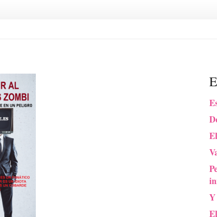
E
Es
De
El
Va
P
in
Y
E