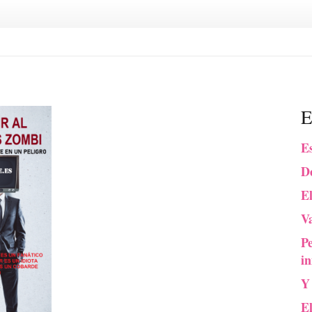
E
Es
De
El
Va
P
in
Y
E