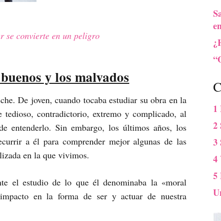
S
e
 se convierte en un peligro
¿
“O
 buenos y los malvados
C
he. De joven, cuando tocaba estudiar su obra en la
1
e tedioso, contradictorio, extremo y complicado, al
2 
de entenderlo. Sin embargo, los últimos años, los
currir a él para comprender mejor algunas de las
3
ilizada en la que vivimos.
4
5
te el estudio de lo que él denominaba la «moral
U
impacto en la forma de ser y actuar de nuestra