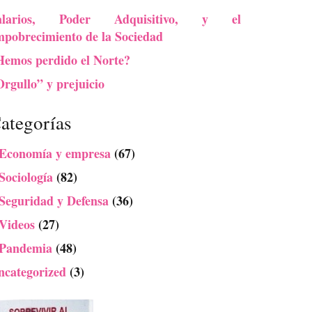
alarios, Poder Adquisitivo, y el
mpobrecimiento de la Sociedad
Hemos perdido el Norte?
rgullo” y prejuicio
ategorías
 Economía y empresa
(67)
Sociología
(82)
 Seguridad y Defensa
(36)
 Videos
(27)
 Pandemia
(48)
ncategorized
(3)