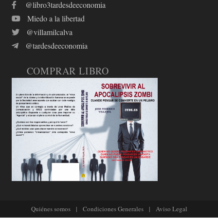
@libro3tardesdeeconomia
Miedo a la libertad
@villamilcalva
@tardesdeeconomia
COMPRAR LIBRO
Quiénes somos
|
Condiciones Generales
|
Aviso Legal