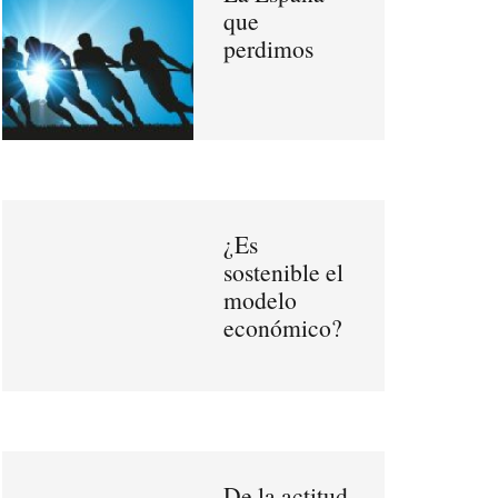
que
perdimos
¿Es
sostenible el
modelo
económico?
De la actitud