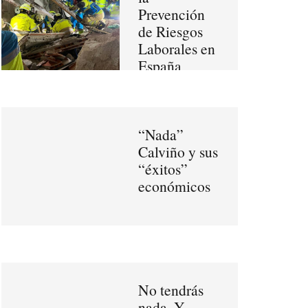
Prevención
de Riesgos
Laborales en
España
“Nada”
Calviño y sus
“éxitos”
económicos
No tendrás
nada. Y