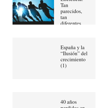
Tan
parecidos,
tan
diferentes
España y la
“Ilusión” del
crecimiento
(1)
40 años
perdidos en