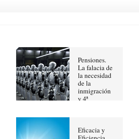
Pensiones.
La falacia de
la necesidad
de la
inmigración
y 4ª
revolución
industrial
Eficacia y
Eficiencia.