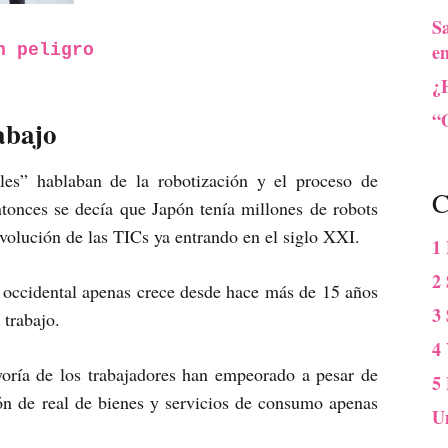
S
e
n peligro
¿
“O
rabajo
les” hablaban de la robotización y el proceso de
C
ntonces se decía que Japón tenía millones de robots
volución de las TICs ya entrando en el siglo XXI.
1
2 
 occidental apenas crece desde hace más de 15 años
3
 trabajo.
4
yoría de los trabajadores han empeorado a pesar de
5
ón de real de bienes y servicios de consumo apenas
U