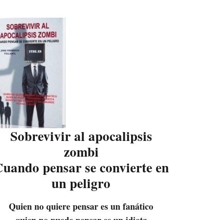
Sobrevivir al apocalipsis
zombi
uando pensar se convierte en
un peligro
Quien no quiere pensar es un fanático
quien no puede pensar es un idiota