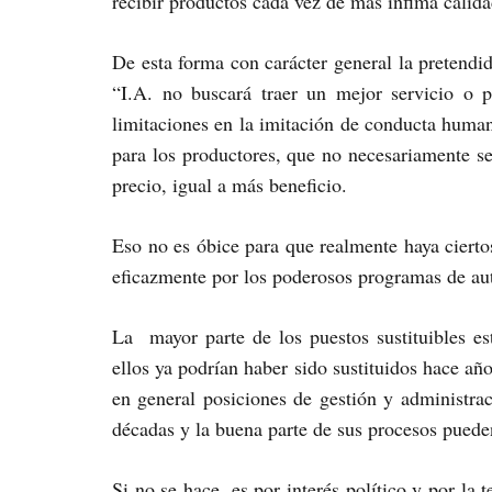
recibir productos cada vez de más ínfima calida
De esta forma con carácter general la pretendid
“I.A. no buscará traer un mejor servicio o p
limitaciones en la imitación de conducta huma
para los productores, que no necesariamente se
precio, igual a más beneficio.
Eso no es óbice para que realmente haya cierto
eficazmente por los poderosos programas de au
La mayor parte de los puestos sustituibles e
ellos ya podrían haber sido sustituidos hace a
en general posiciones de gestión y administra
décadas y la buena parte de sus procesos puede
Si no se hace, es por interés político y por la