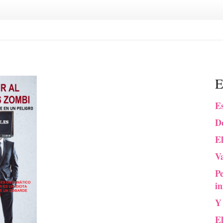
E
Es
De
El
Va
P
in
Y
E