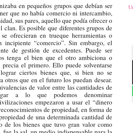
nizaba en pequeños grupos que debían ser
Un
oner que no había comercio ni intercambio,
idad, sus pares, aquello que podía ofrecer o
el clan. Es posible que diferentes grupos de
e se ofrecieran en trueque herramientas o
n incipiente “comercio”. Sin embargo, el
nte de gestión de excedentes. Puede ser
os tenga el bien que el otro ambiciona o
e precia el primero. Ello puede solventarse
ograr ciertos bienes que, si bien no se
ra otros que en el futuro los puedan desear.
ivalencias de valor entre las cantidades de
lugar a lo que podemos denominar
ivilizaciones empezaron a usar el “dinero
 reconocimientos de propiedad, en forma de
a propiedad de una determinada cantidad de
o de los bienes que tuvo gran valor como
 fue la sal, un medio indispensable para la