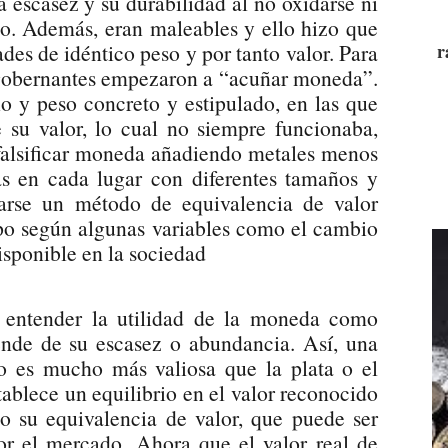
a escasez y su durabilidad al no oxidarse ni
po. Además, eran maleables y ello hizo que
des de idéntico peso y por tanto valor. Para
r
s gobernantes empezaron a “acuñar moneda”.
o y peso concreto y estipulado, en las que
 su valor, lo cual no siempre funcionaba,
 falsificar moneda añadiendo metales menos
as en cada lugar con diferentes tamaños y
larse un método de equivalencia de valor
empo según algunas variables como el cambio
isponible en la sociedad
e entender la utilidad de la moneda como
nde de su escasez o abundancia. Así, una
 es mucho más valiosa que la plata o el
tablece un equilibrio en el valor reconocido
 su equivalencia de valor, que puede ser
por el mercado. Ahora que el valor real de