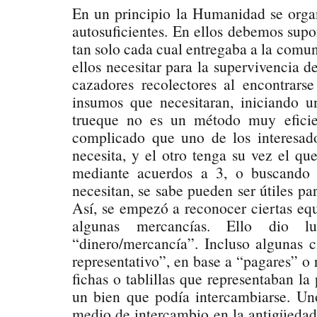
En un principio la Humanidad se orga
autosuficientes. En ellos debemos sup
tan solo cada cual entregaba a la comun
ellos necesitar para la supervivencia d
cazadores recolectores al encontrars
insumos que necesitaran, iniciando u
trueque no es un método muy eficie
complicado que uno de los interesad
necesita, y el otro tenga su vez el qu
mediante acuerdos a 3, o buscando l
necesitan, se sabe pueden ser útiles pa
Así, se empezó a reconocer ciertas equ
algunas mercancías. Ello dio 
“dinero/mercancía”. Incluso algunas c
representativo”, en base a “pagares” o
fichas o tablillas que representaban l
un bien que podía intercambiarse. Un
medio de intercambio en la antigüedad,