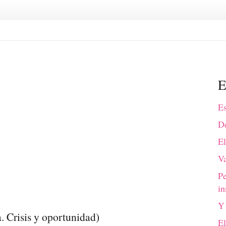
E
Es
De
El
Va
P
in
Y 
. Crisis y oportunidad)
El