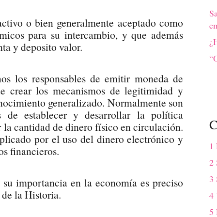
S
activo o bien generalmente aceptado como
em
micos para su intercambio, y que además
¿H
ta y deposito valor.
“O
nos los responsables de emitir moneda de
 de crear los mecanismos de legitimidad y
onocimiento generalizado. Normalmente son
 de establecer y desarrollar la política
C
la cantidad de dinero físico en circulación.
icado por el uso del dinero electrónico y
1
s financieros.
2 
3 
y su importancia en la economía es preciso
de la Historia.
4
5