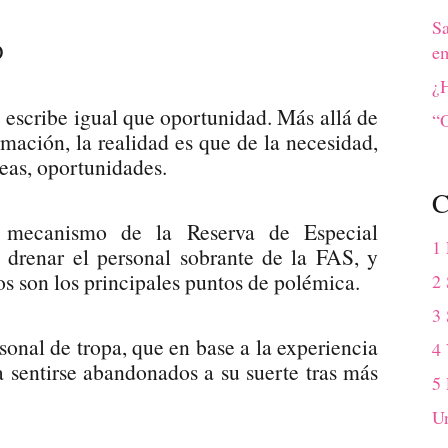
S
D
em
¿H
e escribe igual que oportunidad. Más allá de
“O
irmación, la realidad es que de la necesidad,
deas, oportunidades.
C
l mecanismo de la Reserva de Especial
1
 drenar el personal sobrante de la FAS, y
os son los principales puntos de polémica.
2 
3 
sonal de tropa, que en base a la experiencia
4
a sentirse abandonados a su suerte tras más
5
Un