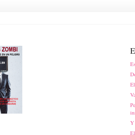
E
Es
De
El
Va
P
in
Y 
El