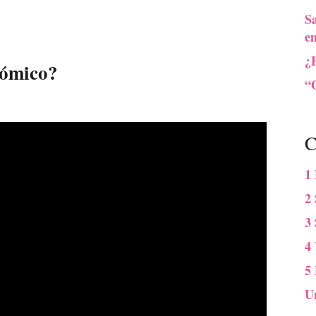
Sa
e
¿
nómico?
“O
C
1
2 
3
4
5
U