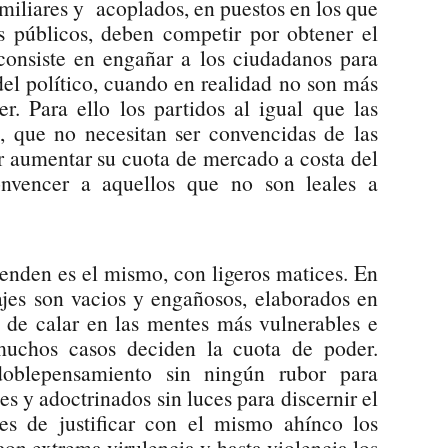
amiliares y acoplados, en puestos en los que
s públicos, deben competir por obtener el
a consiste en engañar a los ciudadanos para
del político, cuando en realidad no son más
r. Para ello los partidos al igual que las
s, que no necesitan ser convencidas de las
r aumentar su cuota de mercado a costa del
onvencer a aquellos que no son leales a
venden es el mismo, con ligeros matices. En
jes son vacios y engañosos, elaborados en
n de calar en las mentes más vulnerables e
 muchos casos deciden la cuota de poder.
oblepensamiento sin ningún rubor para
tes y adoctrinados sin luces para discernir el
es de justificar con el mismo ahínco los
on extrema virulencia y hasta violencia los