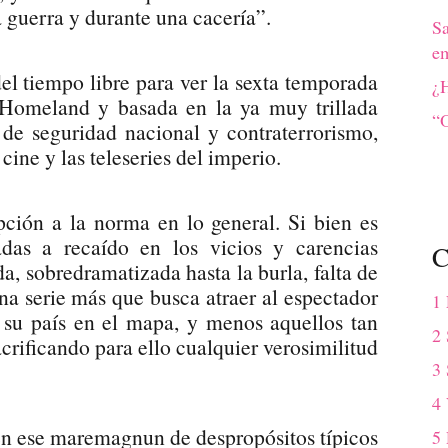
a guerra y durante una cacería”.
S
em
del tiempo libre para ver la sexta temporada
¿H
 Homeland y basada en la ya muy trillada
“O
a de seguridad nacional y contraterrorismo,
cine y las teleseries del imperio.
pción a la norma en lo general. Si bien es
adas a recaído en los vicios y carencias
C
ada, sobredramatizada hasta la burla, falta de
 serie más que busca atraer al espectador
1
r su país en el mapa, y menos aquellos tan
2 
crificando para ello cualquier verosimilitud
3 
4
n ese maremagnun de despropósitos típicos
5