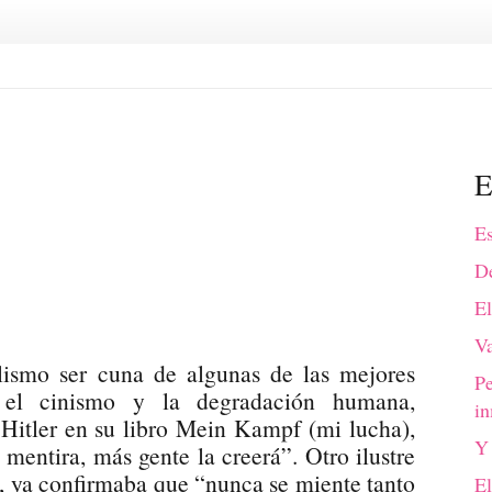
E
Es
De
El
Va
lismo ser cuna de algunas de las mejores
P
d, el cinismo y la degradación humana,
in
Hitler en su libro Mein Kampf (mi lucha),
Y 
mentira, más gente la creerá”. Otro ilustre
, ya confirmaba que “nunca se miente tanto
El