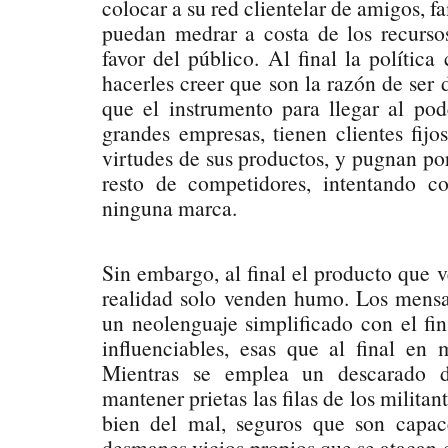
colocar a su red clientelar de amigos, f
puedan medrar a costa de los recurso
favor del público. Al final la polític
hacerles creer que son la razón de ser 
que el instrumento para llegar al pode
grandes empresas, tienen clientes fijo
virtudes de sus productos, y pugnan po
resto de competidores, intentando c
ninguna marca.
Sin embargo, al final el producto que 
realidad solo venden humo. Los mensa
un neolenguaje simplificado con el fi
influenciables, esas que al final en
Mientras se emplea un descarado d
mantener prietas las filas de los militan
bien del mal, seguros que son capac
desmanes vicios propios que se atacan c