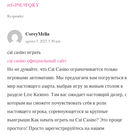
ref=P9L9FQKY
Responder
CoreyMelia
agosto 5, 2023 3:30 am
cat casino играть
cat casino официальный сайт
Но не думайте, что Cat Casino ограничивается только
игровыми автоматами. Мы предлагаем вам погрузиться в
мир настоящего азарта, выбрав игру за живым столом в
разделе Live Казино. Там вас ожидает настоящий дилер, с
которым вы сможете почувствовать себя в роли
настоящего игрока, соревнующегося за крупные
выигрыши.Как начать играть на Cat Casino? Это проще
простого! Просто зарегистрируйтесь на нашем