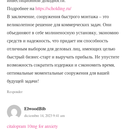
инвестиционной доходности.
Подробнее на
https://scholding.ru/
В заключение, сооружения быстрого монтажа – это
великолепное решение для коммерческих задач. Они
объединяют в себе молниеносную установку, экономию
средств и надежность, что придает им способность
отличным выбором для деловых лиц, имеющих целью
быстрый бизнес-старт и выручать прибыль. Не упустите
возможность сократить издержки и сэкономить время,
оптимальные моментальные сооружения для вашей
будущей задачи!
Responder
ElwoodBib
diciembre 14, 2023 9:41 am
citalopram 10mg for anxiety