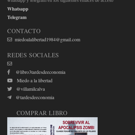
whatsapp y telegram en los siguientes enlaces de acceso
Whatsapp
Telegram
CONTACTO
miedoalalibertad1984@gmail.com
REDES SOCIALES
@libro3tardesdeeconomia
Miedo a la libertad
@villamilcalva
@tardesdeeconomia
COMPRAR LIBRO