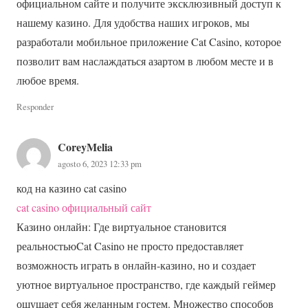
официальном сайте и получите эксклюзивный доступ к
нашему казино. Для удобства наших игроков, мы
разработали мобильное приложение Cat Casino, которое
позволит вам наслаждаться азартом в любом месте и в
любое время.
Responder
CoreyMelia
agosto 6, 2023 12:33 pm
код на казино cat casino
cat casino официальный сайт
Казино онлайн: Где виртуальное становится
реальностьюCat Casino не просто предоставляет
возможность играть в онлайн-казино, но и создает
уютное виртуальное пространство, где каждый геймер
ощущает себя желанным гостем. Множество способов