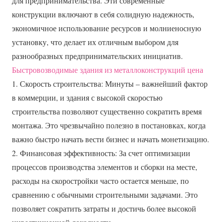
для предпринимательства. Эти современные
конструкции включают в себя солидную надежность,
экономичное использование ресурсов и молниеносную
установку, что делает их отличным выбором для
разнообразных предпринимательских инициатив.
Быстровозводимые здания из металлоконструкций цена
1. Скорость строительства: Минуты – важнейший фактор
в коммерции, и здания с высокой скоростью
строительства позволяют существенно сократить время
монтажа. Это чрезвычайно полезно в постановках, когда
важно быстро начать вести бизнес и начать монетизацию.
2. Финансовая эффективность: За счет оптимизации
процессов производства элементов и сборки на месте,
расходы на скоростройки часто остается меньше, по
сравнению с обычными строительными задачами. Это
позволяет сократить затраты и достичь более высокой