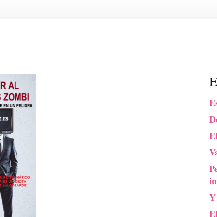
E
Es
De
El
Va
P
in
Y
E