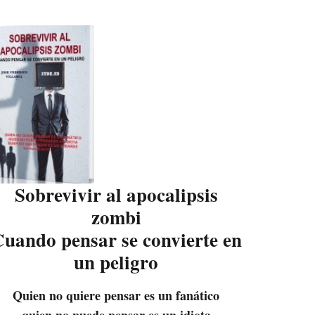
Sobrevivir al apocalipsis
zombi
uando pensar se convierte en
un peligro
Quien no quiere pensar es un fanático
quien no puede pensar es un idiota