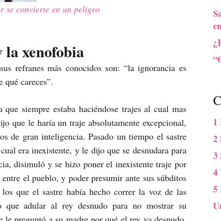
 se convierte en un peligro
S
e
¿
y la xenofobia
“O
 sus refranes más conocidos son: “la ignorancia es
e qué careces”.
C
 que siempre estaba haciéndose trajes al cual mas
1
ijo que le haría un traje absolutamente excepcional,
os de gran inteligencia. Pasado un tiempo el sastre
2 
 cual era inexistente, y le dijo que se desnudara para
3
ia, disimuló y se hizo poner el inexistente traje por
4
a entre el pueblo, y poder presumir ante sus súbditos
5
 los que el sastre había hecho correr la voz de las
no que adular al rey desnudo para no mostrar su
U
te le preguntó a su madre por qué el rey va desnudo,