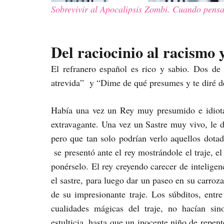
Sobrevivir al Apocalipsis Zombi.
Cuando pensar
Del raciocinio al racismo 
El refranero español es rico y sabio. Dos de
atrevida” y “Dime de qué presumes y te diré d
Había una vez un Rey muy presumido e idiota
extravagante. Una vez un Sastre muy vivo, le d
pero que tan solo podrían verlo aquellos dotad
se presentó ante el rey mostrándole el traje, el
ponérselo. El rey creyendo carecer de inteligenc
el sastre, para luego dar un paseo en su carroz
de su impresionante traje. Los súbditos, entre
cualidades mágicas del traje, no hacían si
estulticia, hasta que un inocente niño de repen