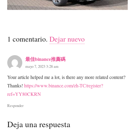
1
comentario
.
Dejar nuevo
最佳binance推薦碼
mayo 7, 2023 3:28 am
Your article helped me a lot, is there any more related content?
Thanks!
https://www.binance.com/zh-TC/register?
ref=YY80CKRN
Responder
Deja una respuesta