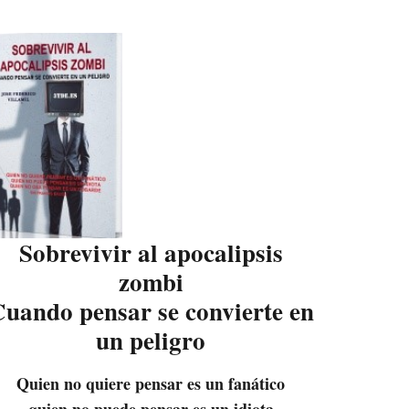
Sobrevivir al apocalipsis
zombi
uando pensar se convierte en
un peligro
Quien no quiere pensar es un fanático
quien no puede pensar es un idiota