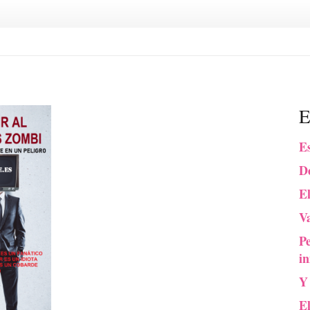
E
Es
De
El
Va
P
in
Y
E