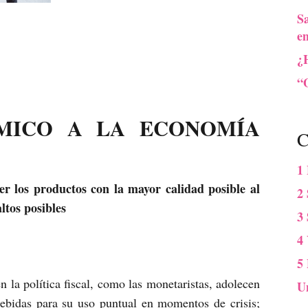
S
e
¿
“O
MICO A LA ECONOMÍA
C
1
r los productos con la mayor calidad posible al
2 
ltos posibles
3
4
5
 la política fiscal, como las monetaristas, adolecen
U
ebidas para su uso puntual en momentos de crisis;