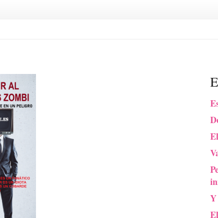
E
Es
De
El
Va
P
in
Y
E