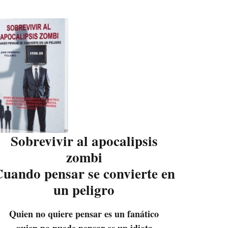
Sobrevivir al apocalipsis
zombi
uando pensar se convierte en
un peligro
Quien no quiere pensar es un fanático
quien no puede pensar es un idiota