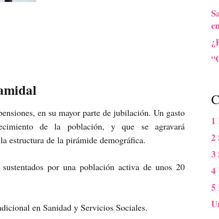
S
e
¿
“O
ramidal
C
ensiones, en su mayor parte de jubilación. Un gasto
1
ecimiento de la población, y que se agravará
2 
 la estructura de la pirámide demográfica.
3
 sustentados por una población activa de unos 20
4
5
U
adicional en Sanidad y Servicios Sociales.