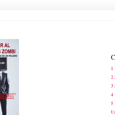
C
1
2 
3
4
5
U